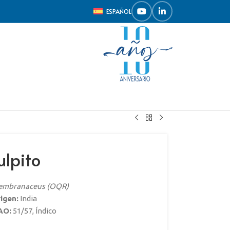
ESPAÑOL
ulpito
embranaceus (OQR)
igen:
India
AO:
51/57, Índico