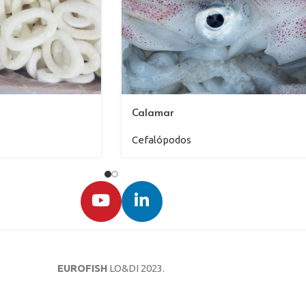
Calamar
Cefalópodos
EUROFISH
LO&DI
2023.