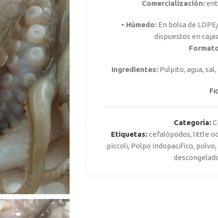
Comercialización:
ent
• Húmedo:
En bolsa de LDPE/
dispuestos en caja
Formato
Ingredientes:
Pulpito, agua, sal,
Fi
Categoría:
C
Etiquetas:
cefalópodos
,
little 
piccoli
,
Polpo indopacifico
,
polvo
,
descongelad