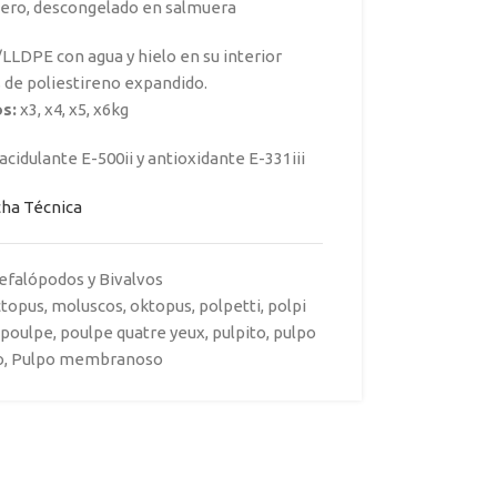
ero, descongelado en salmuera
LLDPE con agua y hielo en su interior
s de poliestireno expandido.
s:
x3, x4, x5, x6kg
 acidulante E-500ii y antioxidante E-331iii
cha Técnica
efalópodos y Bivalvos
octopus
,
moluscos
,
oktopus
,
polpetti
,
polpi
poulpe
,
poulpe quatre yeux
,
pulpito
,
pulpo
o
,
Pulpo membranoso