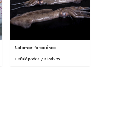
Calamar Patagónico
Calamar rell
Cefalópodos y Bivalvos
Cefalópodos 