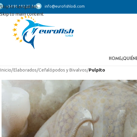
Skip to navigation
+34 91 192 22 74
info@eurofishlodi.com
Skip to main content
HOME
¿QUIÉN
Inicio
/
Elaborados
/
Cefalópodos y Bivalvos
/
Pulpito