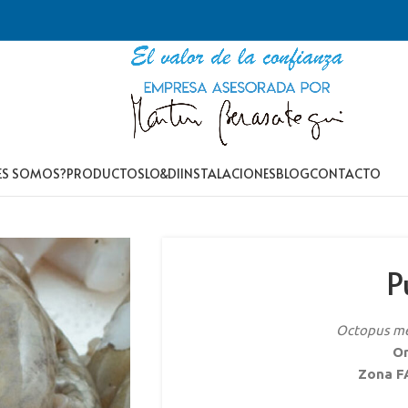
ES SOMOS?
PRODUCTOS
LO&DI
INSTALACIONES
BLOG
CONTACTO
P
Octopus m
Or
Zona F