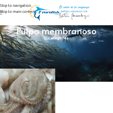
Skip to navigation
Skip to main content
Pulpo membranoso
Categorías
Inicio
/
Productos etiquetados “Pulpo membranoso”
Mostrando el único resultado
Ver barra lateral