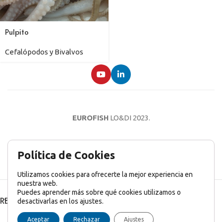
Pulpito
Cefalópodos y Bivalvos
EUROFISH
LO&DI
2023.
AVISO LEGAL
POLÍTICA DE PRIVACIDAD
POLÍTICA DE COOKIES
Política de Cookies
Utilizamos cookies para ofrecerte la mejor experiencia en
nuestra web.
Puedes aprender más sobre qué cookies utilizamos o
RECENT POSTS
desactivarlas en los ajustes.
English
(
Inglés
)
Français
(
Francés
)
Italiano
Aceptar
Rechazar
Ajustes