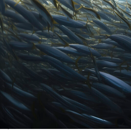
Dirección:
Avda. de los Rosales nº 90. 28935. Móstoles (Madrid)
Correo electrónico:
calidad@eurofishlodi.com
Teléfono:
911922274
Objeto
A través del sitio web, el Prestador facilita a los usuarios el acce
proveedores de servicios y contenidos.
El acceso a este portal le otorga automáticamente la condición de
con sus políticas de privacidad y uso de cookies, así como cualquier
condiciones aquí referidas, deberá abandonar este sitio web.
El responsable de este portal web se reserva el derecho a realiza
modificando, corrigiendo o eliminando los contenidos publicados o
La utilización de determinados servicios implicará así mismo la ac
momento con carácter específico, sustitutivo o complementario a
Propiedad Intelectual e industrial