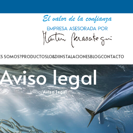
ES SOMOS?
PRODUCTOS
LO&DI
INSTALACIONES
BLOG
CONTACTO
Aviso legal
Inicio
/
Aviso legal
 la sociedad de la información y de comercio electrónico, le inform