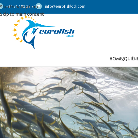
Skip to navigation
+34 91 192 22 74
info@eurofishlodi.com
Skip to main content
HOME
¿QUIÉN
En cumplimiento de la Ley 34/2002, de 11 de julio, de servicios de
web asociado al dominio www.eurofishlodi.com es el siguiente:
Titular de la web:
EUROFISH LO&DI,S.L.
NIF:
B86597531