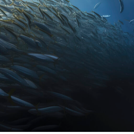
so a su contenido y a los servicios puestos a disposición de los usua
 usuario, por lo que acepta y se compromete a cumplir todas las di
 otra disposición legal que fuera de aplicación. Si Usted no está de
r cambios en el sitio web sin previo aviso, al objeto de mantener 
 el diseño del portal.
eptación, sin reserva alguna, de las Condiciones particulares que 
l de las presentes Condiciones Generales de Uso.