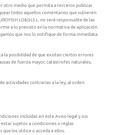
er otro medio que permita a terceros publicar
loquear todos aquellos comentarios que vulneren
. EUROFISH LO&DI,S.L. no será responsable de las
orme a lo previsto en la normativa de aplicación.
 rogamos que nos lo notifique de forma inmediata
 la posibilidad de que existan ciertos errores
ausas de fuerza mayor, catástrofes naturales,
e actividades contrarias a la ley, al orden
ndiciones incluidas en este Aviso legal y sus
 estar sujetos a condiciones o reglas
que los utilice o acceda a ellos.