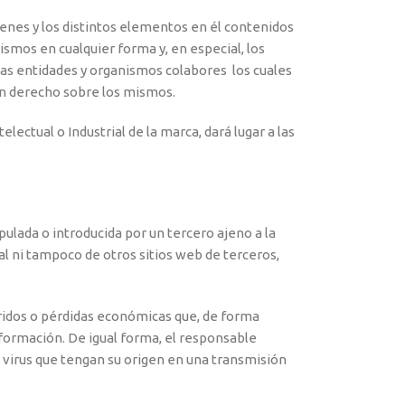
genes y los distintos elementos en él contenidos
ismos en cualquier forma y, en especial, los
las entidades y organismos colabores los cuales
gún derecho sobre los mismos.
lectual o Industrial de la marca, dará lugar a las
lada o introducida por un tercero ajeno a la
al ni tampoco de otros sitios web de terceros,
fridos o pérdidas económicas que, de forma
nformación. De igual forma, el responsable
 virus que tengan su origen en una transmisión