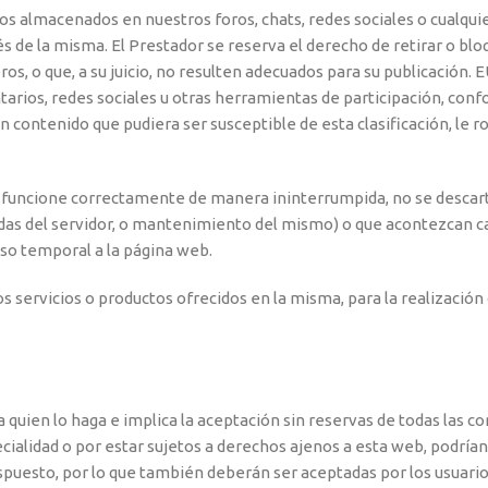
os almacenados en nuestros foros, chats, redes sociales o cualqui
vés de la misma. El Prestador se reserva el derecho de retirar o b
eros, o que, a su juicio, no resulten adecuados para su publicación
tarios, redes sociales u otras herramientas de participación, conf
ún contenido que pudiera ser susceptible de esta clasificación, le
e funcione correctamente de manera ininterrumpida, no se descarta
aídas del servidor, o mantenimiento del mismo) o que acontezcan c
so temporal a la página web.
os servicios o productos ofrecidos en la misma, para la realización d
a quien lo haga e implica la aceptación sin reservas de todas las co
cialidad o por estar sujetos a derechos ajenos a esta web, podrían
spuesto, por lo que también deberán ser aceptadas por los usuarios 