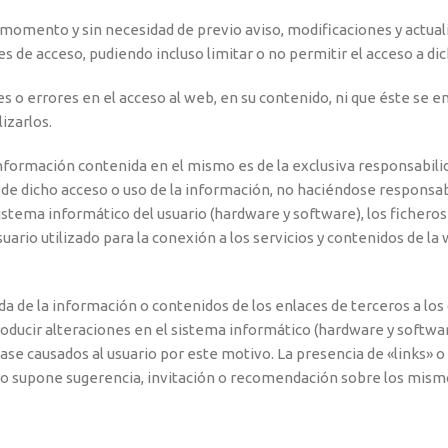
ier momento y sin necesidad de previo aviso, modificaciones y actu
es de acceso, pudiendo incluso limitar o no permitir el acceso a di
nes o errores en el acceso al web, en su contenido, ni que éste se 
izarlos.
formación contenida en el mismo es de la exclusiva responsabilida
 de dicho acceso o uso de la información, no haciéndose responsab
sistema informático del usuario (hardware y software), los fiche
uario utilizado para la conexión a los servicios y contenidos de 
 de la información o contenidos de los enlaces de terceros a los q
ducir alteraciones en el sistema informático (hardware y software
lase causados al usuario por este motivo. La presencia de «links»
so supone sugerencia, invitación o recomendación sobre los mism