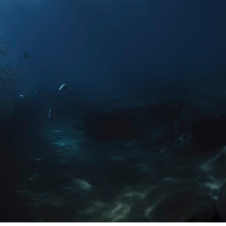
rios por parte del Prestador o por terceros
sposiciones recogidas en este aviso legal junto
 acuerdo con cualquiera de las cláusulas y
actualizada su información, añadiendo,
el Prestador pudiera establecer en cualquier