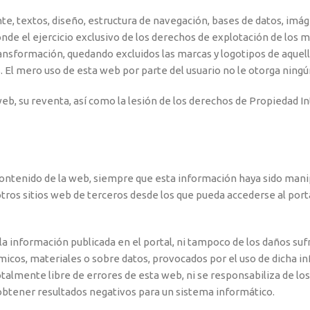
te, textos, diseño, estructura de navegación, bases de datos, imá
onde el ejercicio exclusivo de los derechos de explotación de los m
ransformación, quedando excluidos las marcas y logotipos de aquel
s. El mero uso de esta web por parte del usuario no le otorga nin
b, su reventa, así como la lesión de los derechos de Propiedad Inte
ontenido de la web, siempre que esta información haya sido manipu
tros sitios web de terceros desde los que pueda accederse al port
a información publicada en el portal, ni tampoco de los daños su
micos, materiales o sobre datos, provocados por el uso de dicha i
lmente libre de errores de esta web, ni se responsabiliza de los
 obtener resultados negativos para un sistema informático.