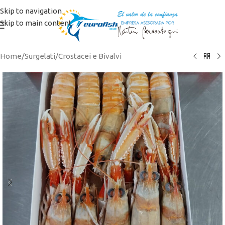
Skip to navigation
Skip to main content
Home
/
Surgelati
/
Crostacei e Bivalvi