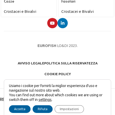
Cozze
Fasolari
Crostacei e Bivalvi
Crostacei e Bivalvi
EUROFISH
LO&DI
2023.
AVVISO LEGALE
POLITICA SULLA RISERVATEZZA
COOKIE POLICY
Usiamo i cookie per fornirti la miglior esperienza d'uso e
navigazione sul nostro sito web.
You can find out more about which cookies we are using or
RECENT POSTS
switch them off in
settings
.
English
(
Inglese
)
Français
(
Francese
)
Accetta
Rifiuta
Impostazioni