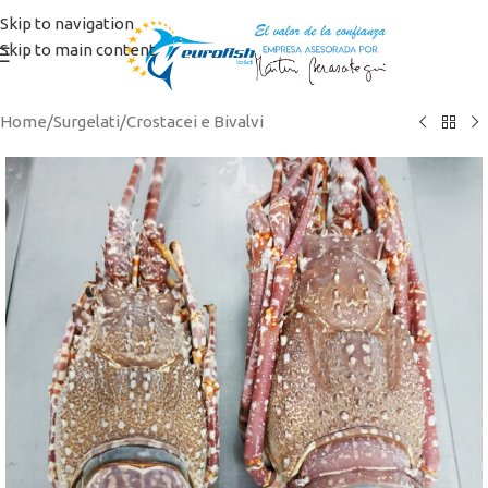
Skip to navigation
Skip to main content
Home
/
Surgelati
/
Crostacei e Bivalvi