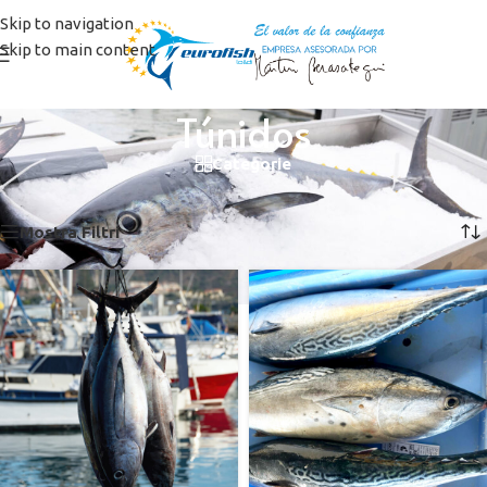
Skip to navigation
Skip to main content
Túnidos
Categorie
Home
/
Freschi
/
Túnidos
Visualizzazione di 6 risultati
Mostra Filtri