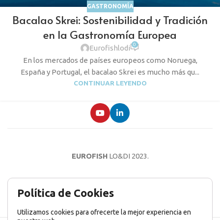
GASTRONOMÍA
Bacalao Skrei: Sostenibilidad y Tradición
en la Gastronomía Europea
0
Eurofishlodi
En los mercados de países europeos como Noruega,
España y Portugal, el bacalao Skrei es mucho más qu...
CONTINUAR LEYENDO
EUROFISH
LO&DI
2023.
AVISO LEGAL
POLÍTICA DE PRIVACIDAD
POLÍTICA DE COOKIES
Política de Cookies
Utilizamos cookies para ofrecerte la mejor experiencia en