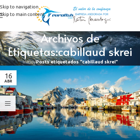
Skip to navigation
Skip to main content
Archivos de
Etiquetas:cabillaud skrei
Inicio
/
Posts etiquetados "cabillaud skrei"
16
ABR