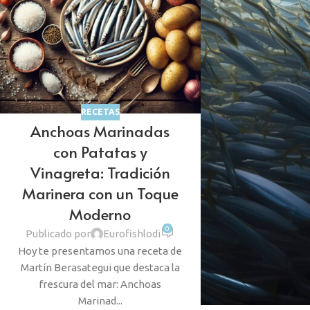
RECETAS
Anchoas Marinadas
con Patatas y
Vinagreta: Tradición
Marinera con un Toque
Moderno
0
Publicado por
Eurofishlodi
Hoy te presentamos una receta de
Martín Berasategui que destaca la
frescura del mar: Anchoas
Marinad...