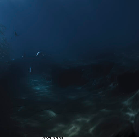
RECENT POSTS
Feliz Navidad y Feliz 2025!
diciembre 27, 2024
1
Comentario
Rollito de Salmón con
Crema de Queso: Un
Entrante Navideño que
Sorprende
diciembre 16, 2024
1
Comentario
Lubina Asada con Apio
Nabo al Pimentón: Un Plato
Refinado de Sabores
Profundos