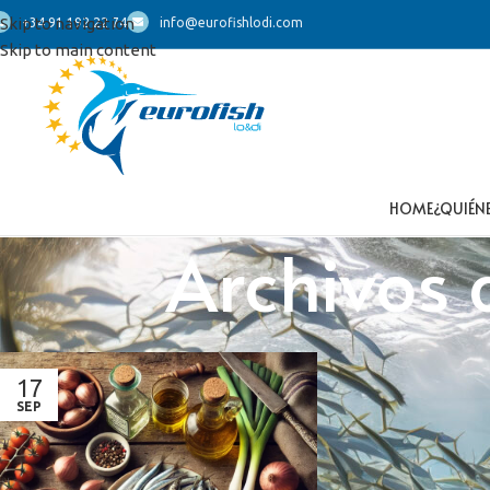
Skip to navigation
+34 91 192 22 74
info@eurofishlodi.com
Skip to main content
HOME
¿QUIÉN
Archivos 
17
SEP