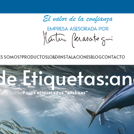
ES SOMOS?
PRODUCTOS
LO&DI
INSTALACIONES
BLOG
CONTACTO
de Etiquetas:a
Inicio
/
Posts etiquetados "anchoas"