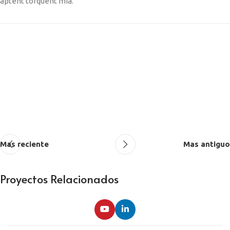
aptent torquent mia.
Mas reciente
Mas antiguo
Proyectos Relacionados
Potenti parturient parturie
Accessories