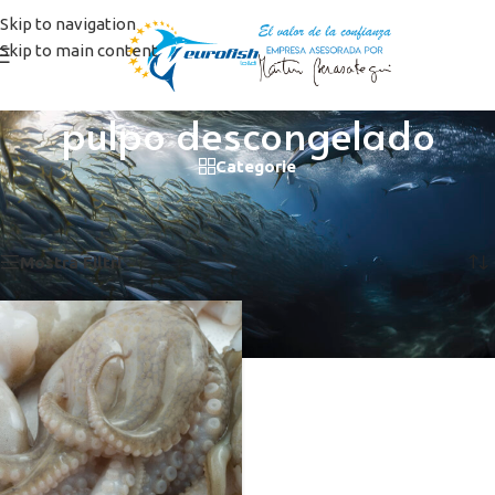
Skip to navigation
Skip to main content
pulpo descongelado
Categorie
Home
/
Prodotti taggati “pulpo descongelado”
Visualizzazione del risultato
Mostra Filtri