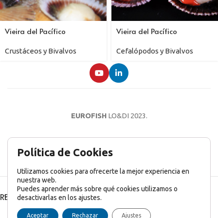
Vieira del Pacífico
Vieira del Pacífico
Crustáceos y Bivalvos
Cefalópodos y Bivalvos
EUROFISH
LO&DI
2023.
AVISO LEGAL
POLÍTICA DE PRIVACIDAD
POLÍTICA DE COOKIES
Política de Cookies
Utilizamos cookies para ofrecerte la mejor experiencia en
nuestra web.
Puedes aprender más sobre qué cookies utilizamos o
RECENT POSTS
desactivarlas en los ajustes.
English
(
Inglés
)
Français
(
Francés
)
Italiano
Aceptar
Rechazar
Ajustes