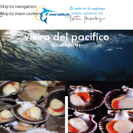
Skip to navigation
Skip to main content
vieira del pacifico
Categorías
Inicio
/
Productos etiquetados “vieira del pacifico”
Mostrando los 2 resultados
Ver barra lateral