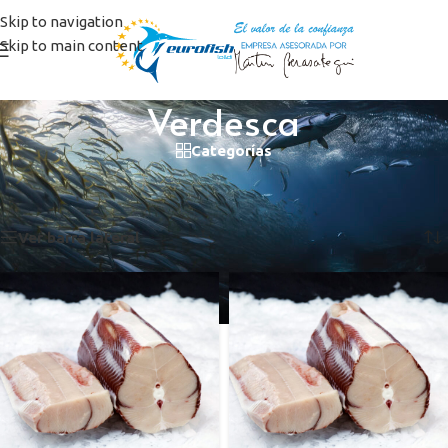
Skip to navigation
Skip to main content
Verdesca
Categorías
Inicio
/
Productos etiquetados “Verdesca”
Mostrando los 2 resultados
Ver barra lateral