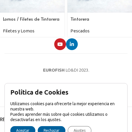
Lomos / Filetes de Tintorera
Tintorera
Filetes y Lomos
Pescados
EUROFISH
LO&DI
2023.
AVISO LEGAL
POLÍTICA DE PRIVACIDAD
POLÍTICA DE COOKIES
Política de Cookies
Utilizamos cookies para ofrecerte la mejor experiencia en
nuestra web.
Puedes aprender más sobre qué cookies utilizamos o
RECENT POSTS
desactivarlas en los ajustes.
English
(
Inglés
)
Français
(
Francés
)
Italiano
Aceptar
Rechazar
Ajustes