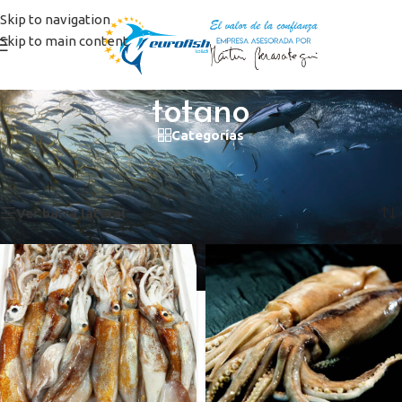
Skip to navigation
Skip to main content
totano
Categorías
Inicio
/
Productos etiquetados “totano”
Mostrando los 2 resultados
Ver barra lateral