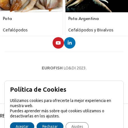
Pota
Pota Argentina
Cefalópodos
Cefalópodos y Bivalvos
EUROFISH
LO&DI
2023.
AVISO LEGAL
POLÍTICA DE PRIVACIDAD
POLÍTICA DE COOKIES
Política de Cookies
Utilizamos cookies para ofrecerte la mejor experiencia en
nuestra web.
Puedes aprender más sobre qué cookies utilizamos o
RECENT POSTS
desactivarlas en los ajustes.
English
(
Inglés
)
Français
(
Francés
)
Italiano
Aceptar
Rechazar
Ajustes