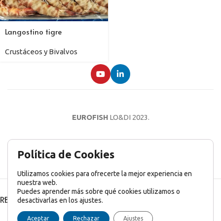
Langostino tigre
Crustáceos y Bivalvos
EUROFISH
LO&DI
2023.
AVISO LEGAL
POLÍTICA DE PRIVACIDAD
POLÍTICA DE COOKIES
Política de Cookies
Utilizamos cookies para ofrecerte la mejor experiencia en
nuestra web.
Puedes aprender más sobre qué cookies utilizamos o
RECENT POSTS
desactivarlas en los ajustes.
English
(
Inglés
)
Français
(
Francés
)
Italiano
Aceptar
Rechazar
Ajustes