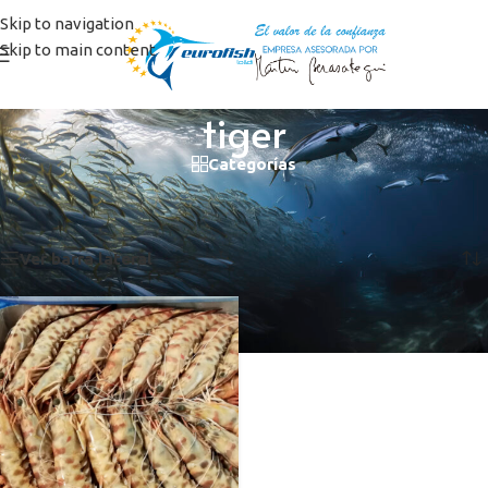
Skip to navigation
Skip to main content
tiger
Categorías
Inicio
/
Productos etiquetados “tiger”
Mostrando el único resultado
Ver barra lateral