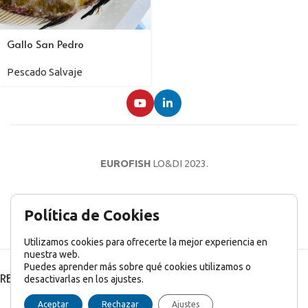
Gallo San Pedro
Pescado Salvaje
EUROFISH
LO&DI
2023.
AVISO LEGAL
POLÍTICA DE PRIVACIDAD
POLÍTICA DE COOKIES
Política de Cookies
Utilizamos cookies para ofrecerte la mejor experiencia en
nuestra web.
Puedes aprender más sobre qué cookies utilizamos o
RECENT POSTS
desactivarlas en los ajustes.
English
(
Inglés
)
Français
(
Francés
)
Italiano
Aceptar
Rechazar
Ajustes