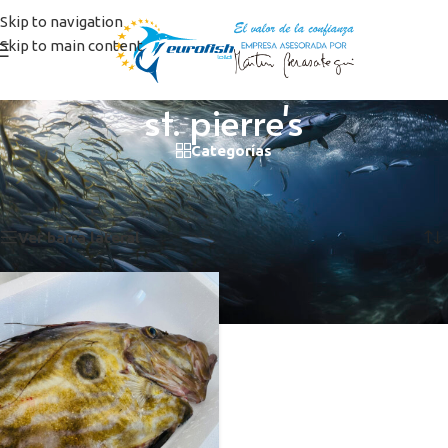
Skip to navigation
Skip to main content
st. pierre's
Categorías
Inicio
/
Productos etiquetados “st. pierre's”
Mostrando el único resultado
Ver barra lateral