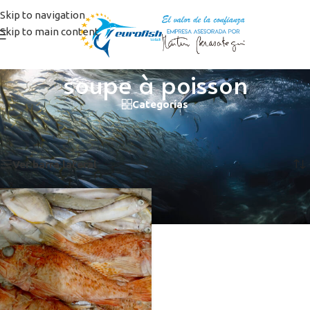
Skip to navigation
Skip to main content
soupe à poisson
Categorías
Inicio
/
Productos etiquetados “soupe à poisson”
Mostrando el único resultado
Ver barra lateral