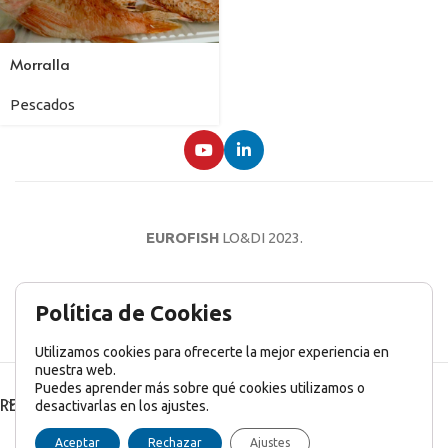
Morralla
Pescados
EUROFISH
LO&DI
2023.
AVISO LEGAL
POLÍTICA DE PRIVACIDAD
POLÍTICA DE COOKIES
Política de Cookies
Utilizamos cookies para ofrecerte la mejor experiencia en
nuestra web.
Puedes aprender más sobre qué cookies utilizamos o
RECENT POSTS
desactivarlas en los ajustes.
English
(
Inglés
)
Français
(
Francés
)
Italiano
Aceptar
Rechazar
Ajustes