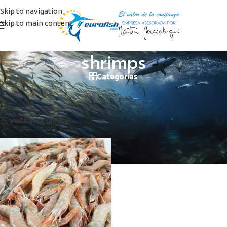
Skip to navigation
Skip to main content
shrimps
Categorías
Inicio
/
Productos etiquetados “shrimps”
Mostrando el único resultado
Ver barra lateral