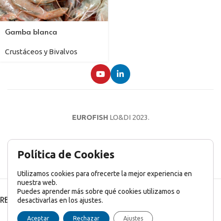
Gamba blanca
Crustáceos y Bivalvos
EUROFISH
LO&DI
2023.
AVISO LEGAL
POLÍTICA DE PRIVACIDAD
POLÍTICA DE COOKIES
Política de Cookies
Utilizamos cookies para ofrecerte la mejor experiencia en
nuestra web.
Puedes aprender más sobre qué cookies utilizamos o
RECENT POSTS
desactivarlas en los ajustes.
English
(
Inglés
)
Français
(
Francés
)
Italiano
Aceptar
Rechazar
Ajustes