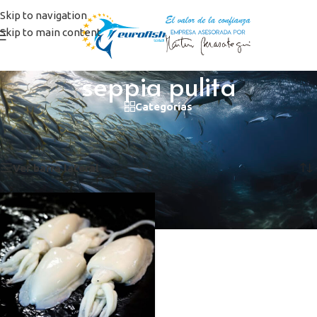
Skip to navigation
Skip to main content
seppia pulita
Categorías
Inicio
/
Productos etiquetados “seppia pulita”
Mostrando el único resultado
Ver barra lateral