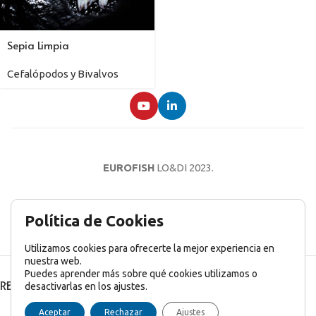
Sepia Limpia
Cefalópodos y Bivalvos
EUROFISH
LO&DI
2023.
AVISO LEGAL
POLÍTICA DE PRIVACIDAD
POLÍTICA DE COOKIES
Política de Cookies
Utilizamos cookies para ofrecerte la mejor experiencia en
nuestra web.
Puedes aprender más sobre qué cookies utilizamos o
RECENT POSTS
desactivarlas en los ajustes.
English
(
Inglés
)
Français
(
Francés
)
Italiano
Aceptar
Rechazar
Ajustes