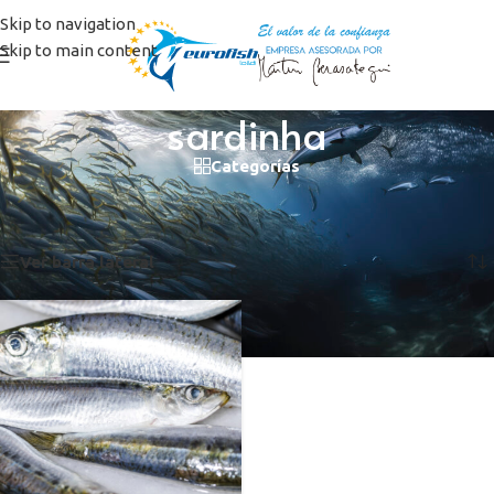
Skip to navigation
Skip to main content
sardinha
Categorías
Inicio
/
Productos etiquetados “sardinha”
Mostrando el único resultado
Ver barra lateral