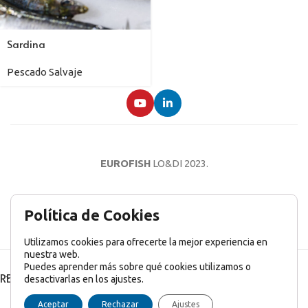
Sardina
Pescado Salvaje
EUROFISH
LO&DI
2023.
AVISO LEGAL
POLÍTICA DE PRIVACIDAD
POLÍTICA DE COOKIES
Política de Cookies
Utilizamos cookies para ofrecerte la mejor experiencia en
nuestra web.
Puedes aprender más sobre qué cookies utilizamos o
RECENT POSTS
desactivarlas en los ajustes.
English
(
Inglés
)
Français
(
Francés
)
Italiano
Aceptar
Rechazar
Ajustes