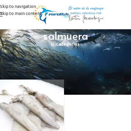
Skip to navigation
Skip to main content
salmuera
Categorías
Inicio
/
Productos etiquetados “salmuera”
Mostrando el único resultado
Ver barra lateral