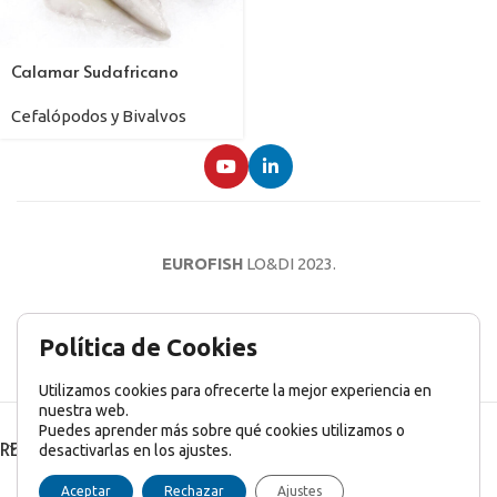
Calamar Sudafricano
Cefalópodos y Bivalvos
EUROFISH
LO&DI
2023.
AVISO LEGAL
POLÍTICA DE PRIVACIDAD
POLÍTICA DE COOKIES
Política de Cookies
Utilizamos cookies para ofrecerte la mejor experiencia en
nuestra web.
Puedes aprender más sobre qué cookies utilizamos o
RECENT POSTS
desactivarlas en los ajustes.
English
(
Inglés
)
Français
(
Francés
)
Italiano
Aceptar
Rechazar
Ajustes