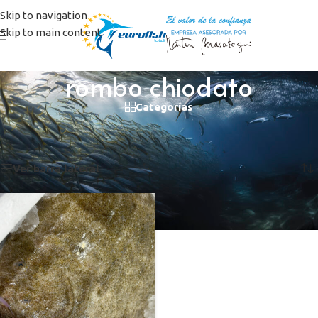
Skip to navigation
Skip to main content
rombo chiodato
Categorías
Inicio
/
Productos etiquetados “rombo chiodato”
Mostrando el único resultado
Ver barra lateral