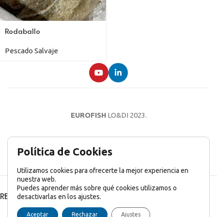
Rodaballo
Pescado Salvaje
EUROFISH
LO&DI
2023.
AVISO LEGAL
POLÍTICA DE PRIVACIDAD
POLÍTICA DE COOKIES
Política de Cookies
Utilizamos cookies para ofrecerte la mejor experiencia en
nuestra web.
Puedes aprender más sobre qué cookies utilizamos o
RECENT POSTS
desactivarlas en los ajustes.
English
(
Inglés
)
Français
(
Francés
)
Italiano
Aceptar
Rechazar
Ajustes