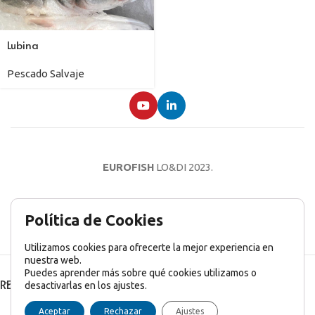
Lubina
Pescado Salvaje
EUROFISH
LO&DI
2023.
AVISO LEGAL
POLÍTICA DE PRIVACIDAD
POLÍTICA DE COOKIES
Política de Cookies
Utilizamos cookies para ofrecerte la mejor experiencia en
nuestra web.
Puedes aprender más sobre qué cookies utilizamos o
RECENT POSTS
desactivarlas en los ajustes.
English
(
Inglés
)
Français
(
Francés
)
Italiano
Aceptar
Rechazar
Ajustes