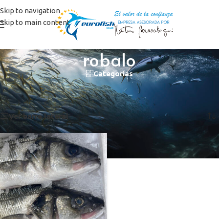
Skip to navigation
Skip to main content
robalo
Categorías
Inicio
/
Productos etiquetados “robalo”
Mostrando el único resultado
Ver barra lateral