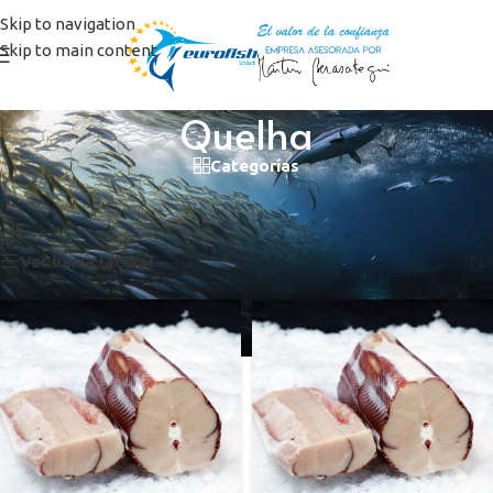
Skip to navigation
Skip to main content
Quelha
Categorías
Inicio
/
Productos etiquetados “Quelha”
Mostrando los 2 resultados
Ver barra lateral