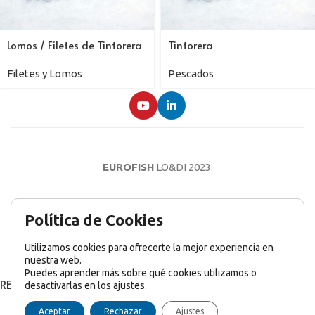
Lomos / Filetes de Tintorera
Tintorera
Filetes y Lomos
Pescados
EUROFISH
LO&DI
2023.
AVISO LEGAL
POLÍTICA DE PRIVACIDAD
POLÍTICA DE COOKIES
Política de Cookies
Utilizamos cookies para ofrecerte la mejor experiencia en
nuestra web.
Puedes aprender más sobre qué cookies utilizamos o
RECENT POSTS
desactivarlas en los ajustes.
English
(
Inglés
)
Français
(
Francés
)
Italiano
Aceptar
Rechazar
Ajustes