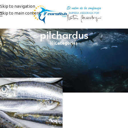
Skip to navigation
Skip to main content
pilchardus
Categorías
Inicio
/
Productos etiquetados “pilchardus”
Mostrando el único resultado
Ver barra lateral