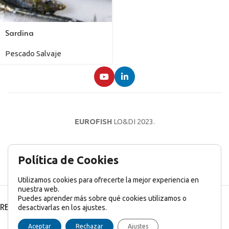
Sardina
Pescado Salvaje
EUROFISH
LO&DI
2023.
AVISO LEGAL
POLÍTICA DE PRIVACIDAD
POLÍTICA DE COOKIES
Política de Cookies
Utilizamos cookies para ofrecerte la mejor experiencia en
nuestra web.
Puedes aprender más sobre qué cookies utilizamos o
RECENT POSTS
desactivarlas en los ajustes.
English
(
Inglés
)
Français
(
Francés
)
Italiano
Aceptar
Rechazar
Ajustes