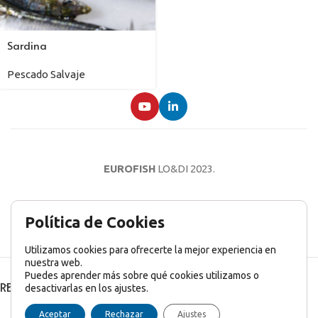
Sardina
Pescado Salvaje
EUROFISH
LO&DI
2023.
AVISO LEGAL
POLÍTICA DE PRIVACIDAD
POLÍTICA DE COOKIES
Política de Cookies
Utilizamos cookies para ofrecerte la mejor experiencia en
nuestra web.
Puedes aprender más sobre qué cookies utilizamos o
RECENT POSTS
desactivarlas en los ajustes.
English
(
Inglés
)
Français
(
Francés
)
Italiano
Aceptar
Rechazar
Ajustes