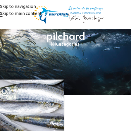
Skip to navigation
Skip to main content
pilchard
Categorías
Inicio
/
Productos etiquetados “pilchard”
Mostrando el único resultado
Ver barra lateral