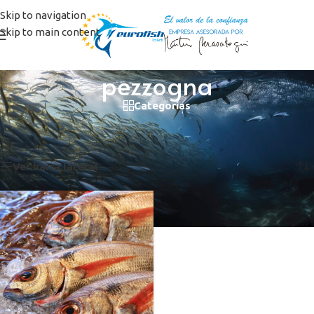
Skip to navigation
Skip to main content
pezzogna
Categorías
Inicio
/
Productos etiquetados “pezzogna”
Mostrando el único resultado
Ver barra lateral