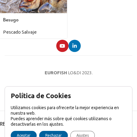
Besugo
Pescado Salvaje
EUROFISH
LO&DI
2023.
AVISO LEGAL
POLÍTICA DE PRIVACIDAD
POLÍTICA DE COOKIES
Política de Cookies
Utilizamos cookies para ofrecerte la mejor experiencia en
nuestra web.
Puedes aprender más sobre qué cookies utilizamos o
RECENT POSTS
desactivarlas en los ajustes.
English
(
Inglés
)
Français
(
Francés
)
Italiano
Aceptar
Rechazar
Ajustes