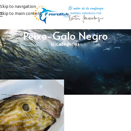
Skip to navigation
Skip to main content
Peixe-Galo Negro
Categorías
Inicio
/
Productos etiquetados “Peixe-Galo Negro”
Mostrando el único resultado
Ver barra lateral