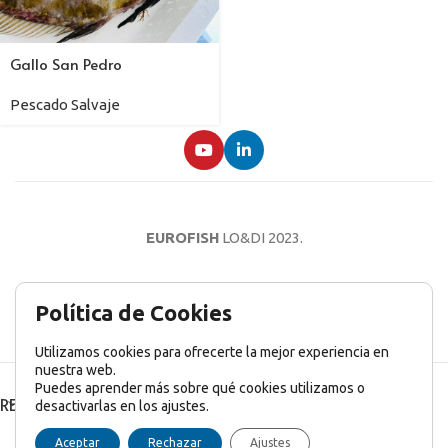
Gallo San Pedro
Pescado Salvaje
EUROFISH
LO&DI
2023.
AVISO LEGAL
POLÍTICA DE PRIVACIDAD
POLÍTICA DE COOKIES
Política de Cookies
Utilizamos cookies para ofrecerte la mejor experiencia en
nuestra web.
Puedes aprender más sobre qué cookies utilizamos o
RECENT POSTS
desactivarlas en los ajustes.
English
(
Inglés
)
Français
(
Francés
)
Italiano
Aceptar
Rechazar
Ajustes