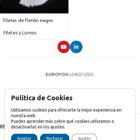
Filetes de Fletán negro
Filetes y Lomos
EUROFISH
LO&DI
2023.
AVISO LEGAL
POLÍTICA DE PRIVACIDAD
POLÍTICA DE COOKIES
Política de Cookies
Utilizamos cookies para ofrecerte la mejor experiencia en
nuestra web.
Puedes aprender más sobre qué cookies utilizamos o
RECENT POSTS
desactivarlas en los ajustes.
English
(
Inglés
)
Français
(
Francés
)
Italiano
Aceptar
Rechazar
Ajustes