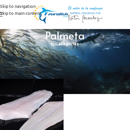
Skip to navigation
Skip to main content
Palmeta
Categorías
Inicio
/
Productos etiquetados “Palmeta”
Mostrando el único resultado
Ver barra lateral