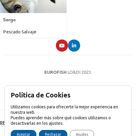
Sargo
Pescado Salvaje
EUROFISH
LO&DI
2023.
AVISO LEGAL
POLÍTICA DE PRIVACIDAD
POLÍTICA DE COOKIES
Política de Cookies
Utilizamos cookies para ofrecerte la mejor experiencia en
nuestra web.
Puedes aprender más sobre qué cookies utilizamos o
RECENT POSTS
desactivarlas en los ajustes.
English
(
Inglés
)
Français
(
Francés
)
Italiano
Aceptar
Rechazar
Ajustes