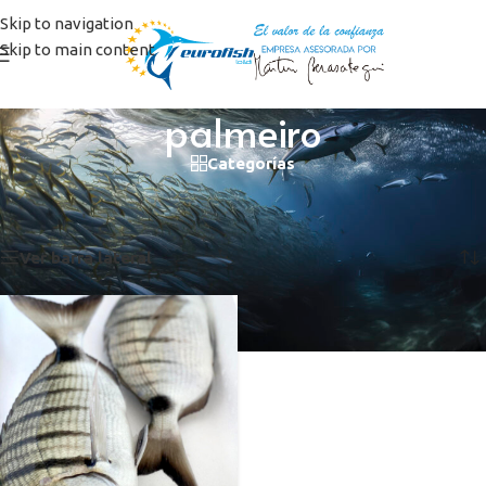
Skip to navigation
Skip to main content
palmeiro
Categorías
Inicio
/
Productos etiquetados “palmeiro”
Mostrando el único resultado
Ver barra lateral