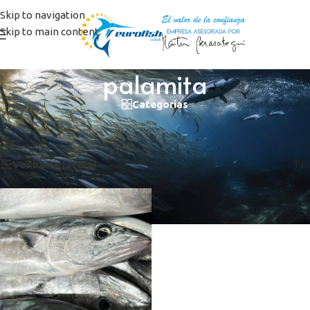
Skip to navigation
Skip to main content
palamita
Categorías
Inicio
/
Productos etiquetados “palamita”
Mostrando el único resultado
Ver barra lateral