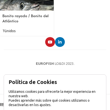
Bonito rayado / Bonito del
Atlántico
Túnidos
EUROFISH
LO&DI
2023.
AVISO LEGAL
POLÍTICA DE PRIVACIDAD
POLÍTICA DE COOKIES
Política de Cookies
Utilizamos cookies para ofrecerte la mejor experiencia en
nuestra web.
Puedes aprender más sobre qué cookies utilizamos o
RECENT POSTS
desactivarlas en los ajustes.