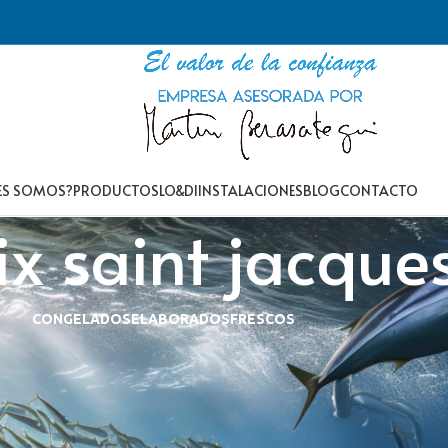
ES SOMOS?
PRODUCTOS
LO&DI
INSTALACIONES
BLOG
CONTACTO
ix saint jacque
CONGELADOS
ELABORADOS
FRESCOS