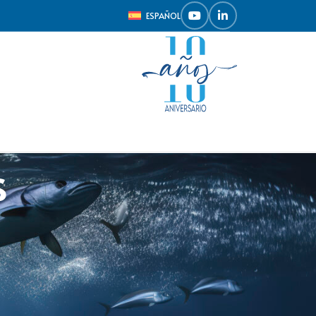
ESPAÑOL
s
Mostrar
9
12
18
24