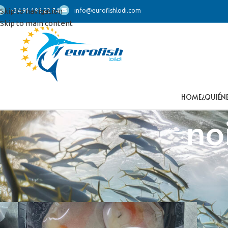
Skip to navigation
+34 91 192 22 74
info@eurofishlodi.com
Skip to main content
HOME
¿QUIÉN
no
Inicio
/
Productos etiquetados “noix saint jacques”