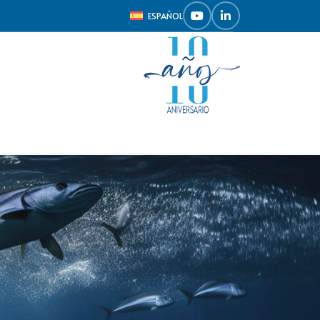
ESPAÑOL
Mostrar
9
12
18
24