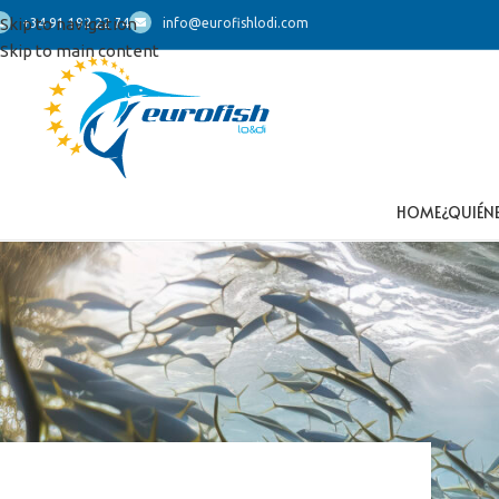
Skip to navigation
+34 91 192 22 74
info@eurofishlodi.com
Skip to main content
HOME
¿QUIÉN
Inicio
/
Productos etiquetados “nasello”