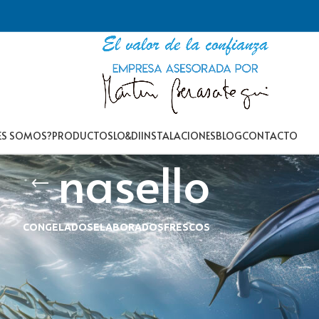
ES SOMOS?
PRODUCTOS
LO&DI
INSTALACIONES
BLOG
CONTACTO
nasello
CONGELADOS
ELABORADOS
FRESCOS