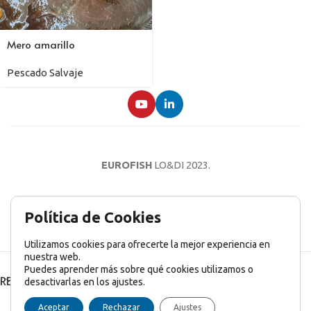
Mero amarillo
Pescado Salvaje
EUROFISH
LO&DI
2023.
AVISO LEGAL
POLÍTICA DE PRIVACIDAD
POLÍTICA DE COOKIES
Política de Cookies
Utilizamos cookies para ofrecerte la mejor experiencia en
nuestra web.
Puedes aprender más sobre qué cookies utilizamos o
RECENT POSTS
desactivarlas en los ajustes.
English
(
Inglés
)
Français
(
Francés
)
Italiano
Aceptar
Rechazar
Ajustes