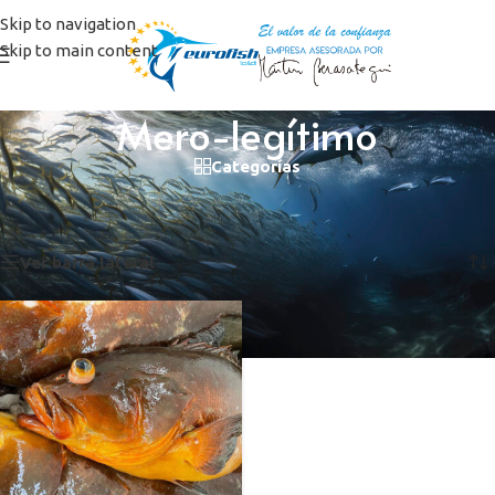
Skip to navigation
Skip to main content
Mero-legítimo
Categorías
Inicio
/
Productos etiquetados “Mero-legítimo”
Mostrando el único resultado
Ver barra lateral