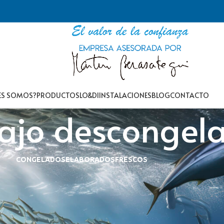
ES SOMOS?
PRODUCTOS
LO&DI
INSTALACIONES
BLOG
CONTACTO
ajo descongel
CONGELADOS
ELABORADOS
FRESCOS