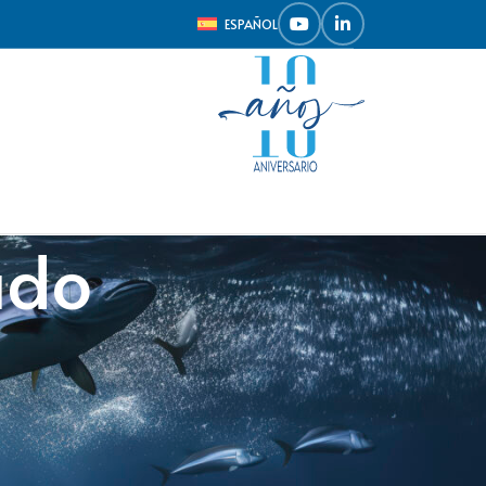
ESPAÑOL
ado
Mostrar
9
12
18
24