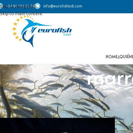
Skip to navigation
+34 91 192 22 74
info@eurofishlodi.com
Skip to main content
HOME
¿QUIÉN
marr
Inicio
/
Productos etiquetados “marrajo descongelado”