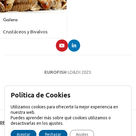
Galera
Crustáceos y Bivalvos
EUROFISH
LO&DI
2023.
AVISO LEGAL
POLÍTICA DE PRIVACIDAD
POLÍTICA DE COOKIES
Política de Cookies
Utilizamos cookies para ofrecerte la mejor experiencia en
nuestra web.
Puedes aprender más sobre qué cookies utilizamos o
RECENT POSTS
desactivarlas en los ajustes.
English
(
Inglés
)
Français
(
Francés
)
Italiano
Aceptar
Rechazar
Ajustes