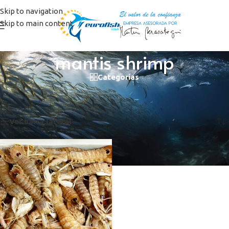
Skip to navigation
Skip to main content
mantis shrimp
Categorías
Inicio
/
Productos etiquetados “mantis shrimp”
Mostrando el único resultado
Ver barra lateral