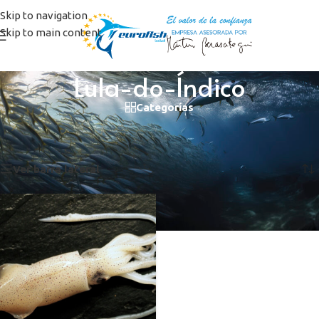
Skip to navigation
Skip to main content
Lula-do-Índico
Categorías
Inicio
/
Productos etiquetados “Lula-do-Índico”
Mostrando el único resultado
Ver barra lateral