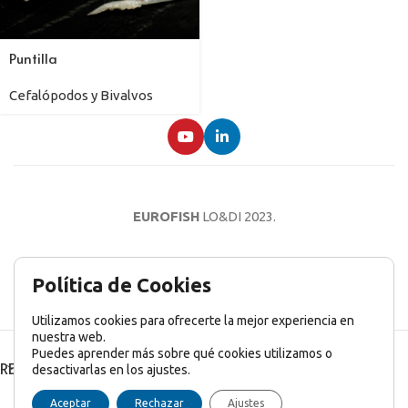
Puntilla
Cefalópodos y Bivalvos
EUROFISH
LO&DI
2023.
AVISO LEGAL
POLÍTICA DE PRIVACIDAD
POLÍTICA DE COOKIES
Política de Cookies
Utilizamos cookies para ofrecerte la mejor experiencia en
nuestra web.
Puedes aprender más sobre qué cookies utilizamos o
RECENT POSTS
desactivarlas en los ajustes.
English
(
Inglés
)
Français
(
Francés
)
Italiano
Aceptar
Rechazar
Ajustes