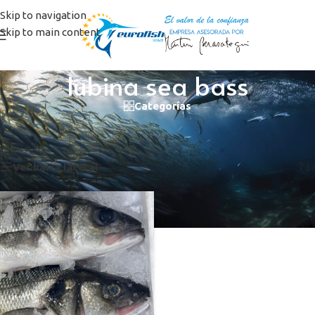
Skip to navigation
Skip to main content
lubina sea bass
Categorías
Inicio
/
Productos etiquetados “lubina sea bass”
Mostrando el único resultado
Ver barra lateral