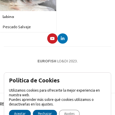
Lubina
Pescado Salvaje
EUROFISH
LO&DI
2023.
AVISO LEGAL
POLÍTICA DE PRIVACIDAD
POLÍTICA DE COOKIES
Política de Cookies
Utilizamos cookies para ofrecerte la mejor experiencia en
nuestra web.
Puedes aprender más sobre qué cookies utilizamos o
RECENT POSTS
desactivarlas en los ajustes.
English
(
Inglés
)
Français
(
Francés
)
Italiano
Aceptar
Rechazar
Ajustes