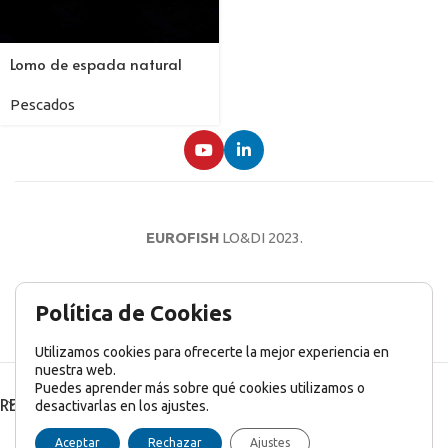
Lomo de espada natural
Pescados
EUROFISH
LO&DI
2023.
AVISO LEGAL
POLÍTICA DE PRIVACIDAD
POLÍTICA DE COOKIES
Política de Cookies
Utilizamos cookies para ofrecerte la mejor experiencia en
nuestra web.
Puedes aprender más sobre qué cookies utilizamos o
RECENT POSTS
desactivarlas en los ajustes.
English
(
Inglés
)
Français
(
Francés
)
Italiano
Aceptar
Rechazar
Ajustes