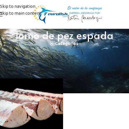
Skip to navigation
Skip to main content
lomo de pez espada
Categorías
Inicio
/
Productos etiquetados “lomo de pez espada”
Mostrando el único resultado
Ver barra lateral