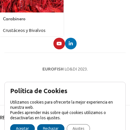
Carabinero
Crustáceos y Bivalvos
EUROFISH
LO&DI
2023.
AVISO LEGAL
POLÍTICA DE PRIVACIDAD
POLÍTICA DE COOKIES
Política de Cookies
Utilizamos cookies para ofrecerte la mejor experiencia en
nuestra web.
Puedes aprender más sobre qué cookies utilizamos o
RECENT POSTS
desactivarlas en los ajustes.
English
(
Inglés
)
Français
(
Francés
)
Italiano
Aceptar
Rechazar
Ajustes