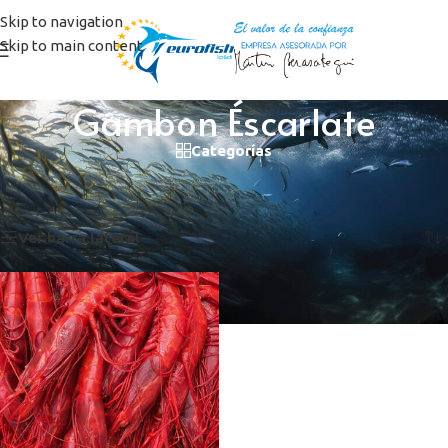
Skip to navigation
Skip to main content
Gambon Éscarlate
Categorías
Inicio
/
Productos etiquetados “Gambon Éscarlate”
Mostrando el único resultado
Ver barra lateral