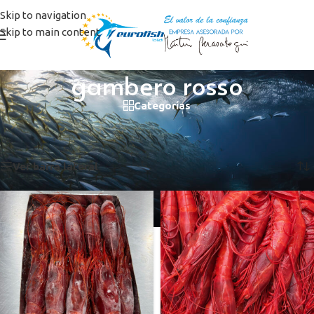
Skip to navigation
Skip to main content
gambero rosso
Categorías
Inicio
/
Productos etiquetados “gambero rosso”
Mostrando los 3 resultados
Ver barra lateral