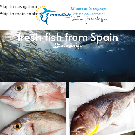
Skip to navigation
Skip to main content
fresh fish from Spain
Categorías
Inicio
/
Productos etiquetados “fresh fish from Spain”
Mostrando los 5 resultados
Ver barra lateral