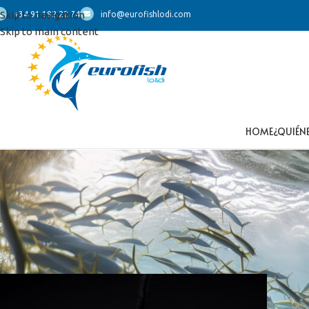
Skip to navigation
+34 91 192 22 74
info@eurofishlodi.com
Skip to main content
HOME
¿QUIÉN
Inicio
/
Productos etiquetados “fletán”