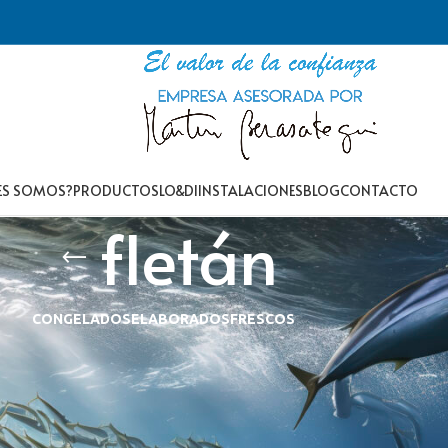
ES SOMOS?
PRODUCTOS
LO&DI
INSTALACIONES
BLOG
CONTACTO
fletán
CONGELADOS
ELABORADOS
FRESCOS