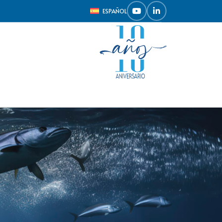
ESPAÑOL
Mostrar
9
12
18
24