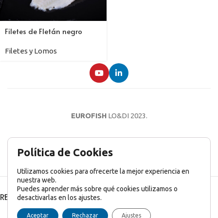
Filetes de Fletán negro
Filetes y Lomos
EUROFISH
LO&DI
2023.
AVISO LEGAL
POLÍTICA DE PRIVACIDAD
POLÍTICA DE COOKIES
Política de Cookies
Utilizamos cookies para ofrecerte la mejor experiencia en
nuestra web.
Puedes aprender más sobre qué cookies utilizamos o
RECENT POSTS
desactivarlas en los ajustes.
English
(
Inglés
)
Français
(
Francés
)
Italiano
Aceptar
Rechazar
Ajustes