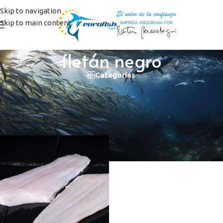
Skip to navigation
Skip to main content
fletán negro
Categorías
Inicio
/
Productos etiquetados “fletán negro”
Mostrando el único resultado
Ver barra lateral