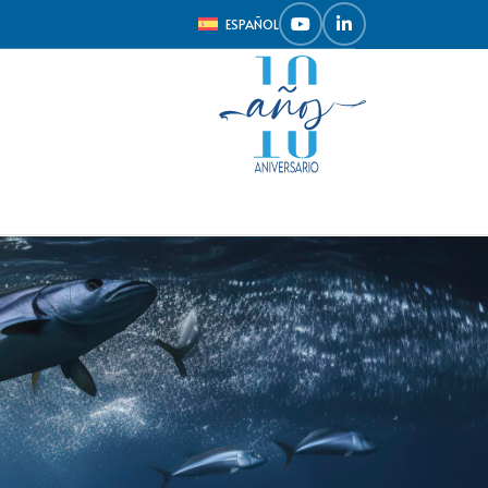
ESPAÑOL
Mostrar
9
12
18
24