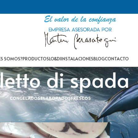
ES SOMOS?
PRODUCTOS
LO&DI
INSTALACIONES
BLOG
CONTACTO
iletto di spada
CONGELADOS
ELABORADOS
FRESCOS