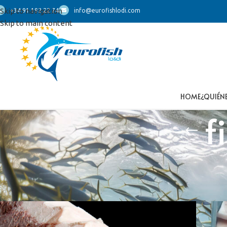
Skip to navigation
+34 91 192 22 74
info@eurofishlodi.com
Skip to main content
HOME
¿QUIÉN
f
Inicio
/
Productos etiquetados “filetto di spada”