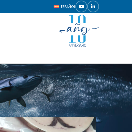
ESPAÑOL
Mostrar
9
12
18
24