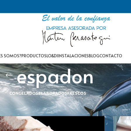
ES SOMOS?
PRODUCTOS
LO&DI
INSTALACIONES
BLOG
CONTACTO
espadon
CONGELADOS
ELABORADOS
FRESCOS