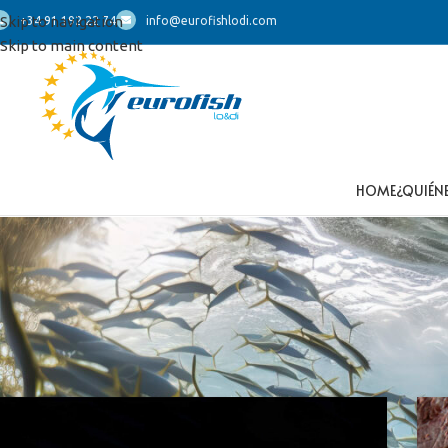
Skip to navigation
+34 91 192 22 74
info@eurofishlodi.com
Skip to main content
HOME
¿QUIÉN
Inicio
/
Productos etiquetados “espadon”