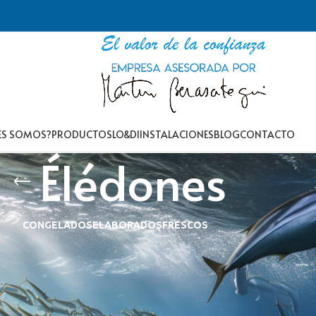
ES SOMOS?
PRODUCTOS
LO&DI
INSTALACIONES
BLOG
CONTACTO
Élédones
CONGELADOS
ELABORADOS
FRESCOS