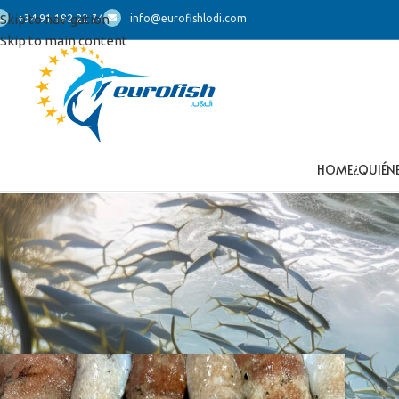
Skip to navigation
+34 91 192 22 74
info@eurofishlodi.com
Skip to main content
HOME
¿QUIÉN
Inicio
/
Productos etiquetados “Élédones”