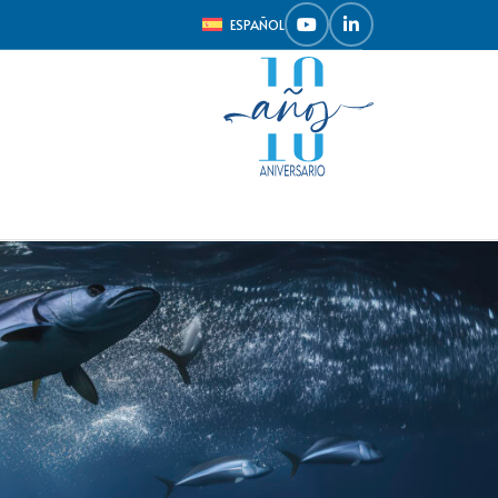
ESPAÑOL
Mostrar
9
12
18
24