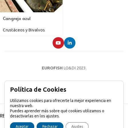
Cangrejo azul
Crustáceos y Bivalvos
EUROFISH
LO&DI
2023.
AVISO LEGAL
POLÍTICA DE PRIVACIDAD
POLÍTICA DE COOKIES
Política de Cookies
Utilizamos cookies para ofrecerte la mejor experiencia en
nuestra web.
Puedes aprender más sobre qué cookies utilizamos o
RECENT POSTS
desactivarlas en los ajustes.
English
(
Inglés
)
Français
(
Francés
)
Italiano
Aceptar
Rechazar
Ajustes