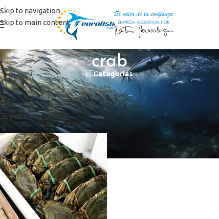
Skip to navigation
Skip to main content
crab
Categorías
Inicio
/
Productos etiquetados “crab”
Mostrando el único resultado
Ver barra lateral