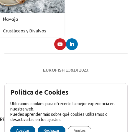
Navaja
Crustáceos y Bivalvos
EUROFISH
LO&DI
2023.
AVISO LEGAL
POLÍTICA DE PRIVACIDAD
POLÍTICA DE COOKIES
Política de Cookies
Utilizamos cookies para ofrecerte la mejor experiencia en
nuestra web.
Puedes aprender más sobre qué cookies utilizamos o
RECENT POSTS
desactivarlas en los ajustes.
English
(
Inglés
)
Français
(
Francés
)
Italiano
Aceptar
Rechazar
Ajustes