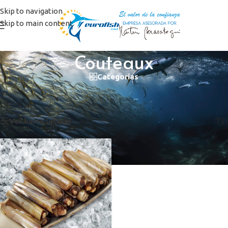
Skip to navigation
Skip to main content
Couteaux
Categorías
Inicio
/
Productos etiquetados “Couteaux”
Mostrando el único resultado
Ver barra lateral