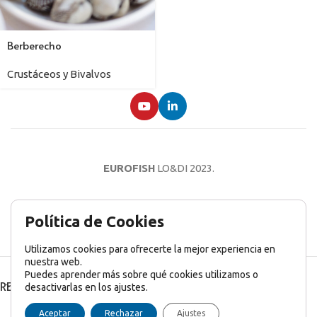
Berberecho
Crustáceos y Bivalvos
EUROFISH
LO&DI
2023.
AVISO LEGAL
POLÍTICA DE PRIVACIDAD
POLÍTICA DE COOKIES
Política de Cookies
Utilizamos cookies para ofrecerte la mejor experiencia en
nuestra web.
Puedes aprender más sobre qué cookies utilizamos o
RECENT POSTS
desactivarlas en los ajustes.
English
(
Inglés
)
Français
(
Francés
)
Italiano
Aceptar
Rechazar
Ajustes