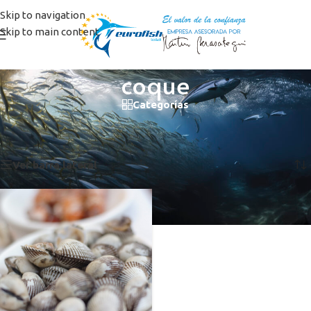
Skip to navigation
Skip to main content
coque
Categorías
Inicio
/
Productos etiquetados “coque”
Mostrando el único resultado
Ver barra lateral