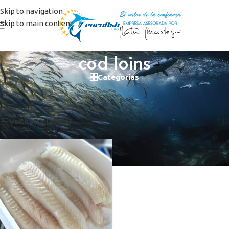
Skip to navigation
Skip to main content
cod loins
Categorías
Inicio
/
Productos etiquetados “cod loins”
Mostrando el único resultado
Ver barra lateral