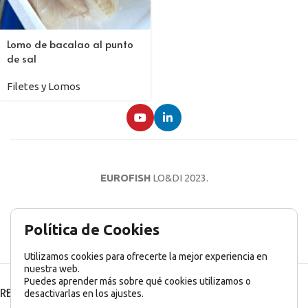
Lomo de bacalao al punto
de sal
Filetes y Lomos
EUROFISH
LO&DI
2023.
AVISO LEGAL
POLÍTICA DE PRIVACIDAD
POLÍTICA DE COOKIES
Política de Cookies
Utilizamos cookies para ofrecerte la mejor experiencia en
nuestra web.
Puedes aprender más sobre qué cookies utilizamos o
RECENT POSTS
desactivarlas en los ajustes.